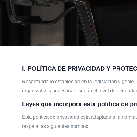
I. POLÍTICA DE PRIVACIDAD Y PROTE
Respetando lo establecido en la legislación vigente
organizativas necesarias, según el nivel de segurida
Leyes que incorpora esta política de pr
Esta política de privacidad está adaptada a la norma
respeta las siguientes normas: